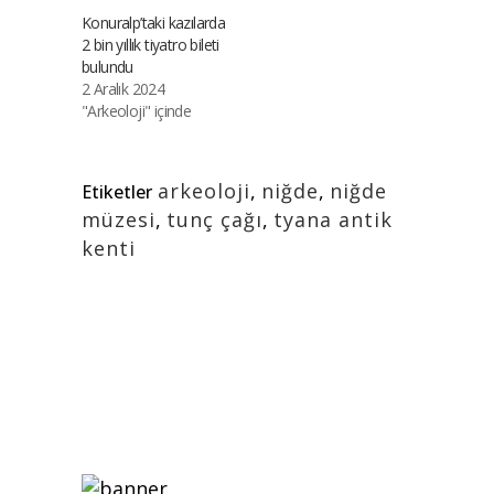
Konuralp’taki kazılarda
2 bin yıllık tiyatro bileti
bulundu
2 Aralık 2024
"Arkeoloji" içinde
arkeoloji
,
niğde
,
niğde
Etiketler
müzesi
,
tunç çağı
,
tyana antik
kenti