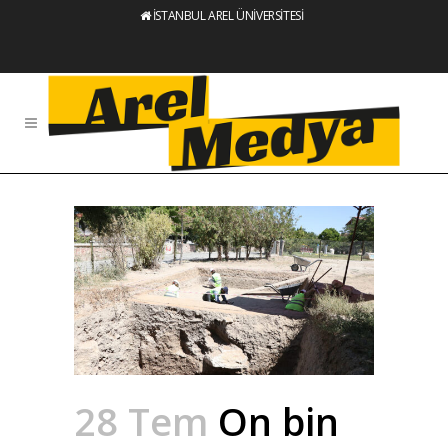
İSTANBUL AREL ÜNİVERSİTESİ
28 Tem
On bin