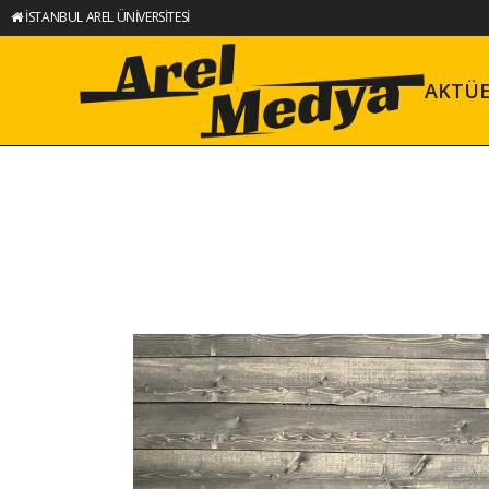
İSTANBUL AREL ÜNİVERSİTESİ
AKTÜ