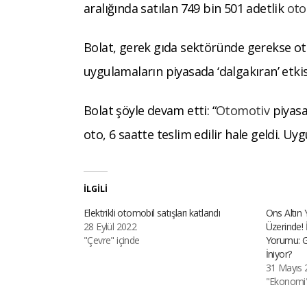
aralığında satılan 749 bin 501 adetlik
ot
Bolat, gerek gıda sektöründe gerekse ot
uygulamaların piyasada ‘dalgakıran’ etkisi
Bolat şöyle devam etti: “
Otomotiv
piyasa
oto, 6 saatte teslim edilir hale geldi. U
İLGILI
Elektrikli otomobil satışları katlandı
Ons Altın
28 Eylül 2022
Üzerinde! 
"Çevre" içinde
Yorumu: G
İniyor?
31 Mayıs 
"Ekonomi"