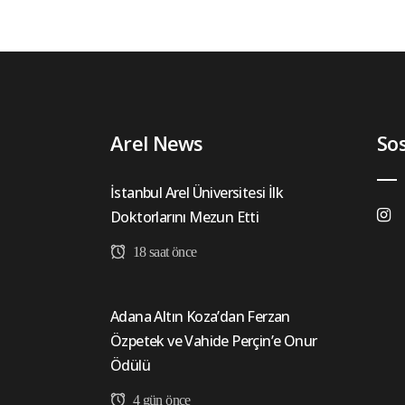
Arel News
So
İstanbul Arel Üniversitesi İlk
Doktorlarını Mezun Etti
18 saat önce
Adana Altın Koza’dan Ferzan
Özpetek ve Vahide Perçin’e Onur
Ödülü
4 gün önce