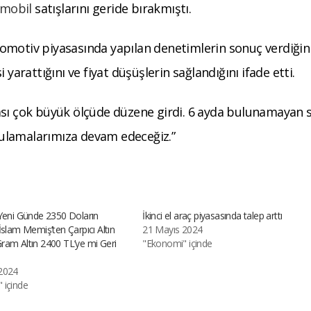
omobil
satışlarını geride bırakmıştı.
omotiv piyasasında yapılan denetimlerin sonuç verdiğini
 yarattığını ve fiyat düşüşlerin sağlandığını ifade etti.
sı çok büyük ölçüde düzene girdi. 6 ayda bulunamayan sı
ygulamalarımıza devam edeceğiz.”
 Yeni Günde 2350 Doların
İkinci el araç piyasasında talep arttı
İslam Memiş’ten Çarpıcı Altın
21 Mayıs 2024
ram Altın 2400 TL’ye mi Geri
"Ekonomi" içinde
2024
 içinde