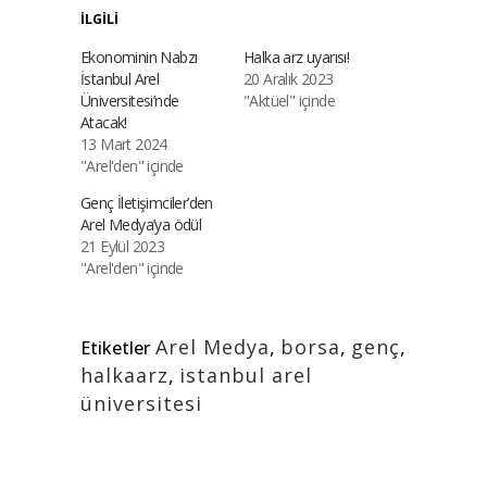
İLGILI
Ekonominin Nabzı
Halka arz uyarısı!
İstanbul Arel
20 Aralık 2023
Üniversitesi’nde
"Aktüel" içinde
Atacak!
13 Mart 2024
"Arel'den" içinde
Genç İletişimciler’den
Arel Medya’ya ödül
21 Eylül 2023
"Arel'den" içinde
Arel Medya
,
borsa
,
genç
,
Etiketler
halkaarz
,
istanbul arel
üniversitesi