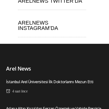
ARELNEWS TWITTER’DA
ARELNEWS
INSTAGRAM’DA
Arel News
İstanbul Arel Üniversitesi İlk Doktorlarını Mezun Etti
4 saat önce
Adana Altın Koza’dan Ferzan Özpetek ve Vahide Perçin’e