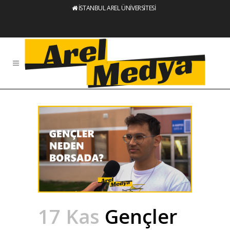
İSTANBUL AREL ÜNİVERSİTESİ
17 Kas
Gençler