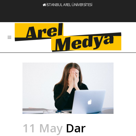
İSTANBUL AREL ÜNİVERSİTESİ
11 May
Dar