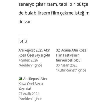
senaryo çıkarırsam, tabii bir bütçe
de bulabilirsem film çekme isteğim
de var.
İLGILI
ArelRepost 2025 Altın
32. Adana Altın Koza
Koza Özel Sayısı çıktı!
Film Festivali’nin
4 Şubat 2026
tarihleri belli oldu
"Arel'den" içinde
30 Nisan 2025
"Kültür-Sanat" içinde
ArelRepost Altın
Koza Özel Sayısı
Yayında!
27 Aralık 2024
"Arel'den" içinde