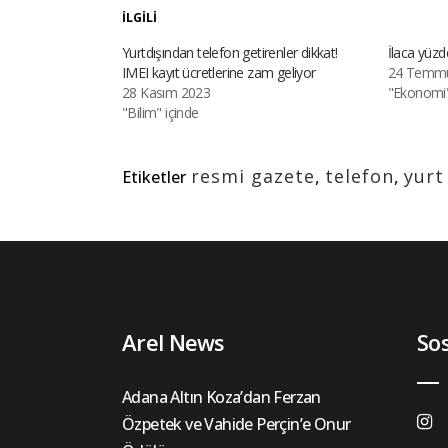
İLGILI
Yurtdışından telefon getirenler dikkat!
İlaca yüz
IMEI kayıt ücretlerine zam geliyor
24 Temmu
28 Kasım 2023
"Ekonomi"
"Bilim" içinde
resmi gazete
,
telefon
,
yurt
Etiketler
Arel News
So
Adana Altın Koza’dan Ferzan
Özpetek ve Vahide Perçin’e Onur