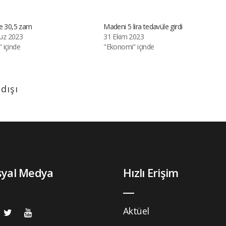
de 30,5 zam
Madeni 5 lira tedavüle girdi
z 2023
31 Ekim 2023
 içinde
"Ekonomi" içinde
 dışı
syal Medya
Hızlı Erişim
Aktüel