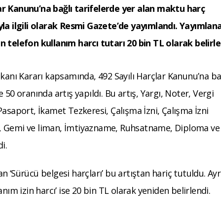
ar Kanunu’na bağlı tarifelerde yer alan maktu harç
yla ilgili olarak Resmi Gazete’de yayımlandı. Yayımlan
 telefon kullanım harcı tutarı 20 bin TL olarak belirle
nı Kararı kapsamında, 492 Sayılı Harçlar Kanunu’na ba
50 oranında artış yapıldı. Bu artış, Yargı, Noter, Vergi
Pasaport, İkamet Tezkeresi, Çalışma İzni, Çalışma İzni
dik, Gemi ve liman, İmtiyazname, Ruhsatname, Diploma ve
i.
 ‘Sürücü belgesi harçları’ bu artıştan hariç tutuldu. Ayr
nım izin harcı’ ise 20 bin TL olarak yeniden belirlendi.