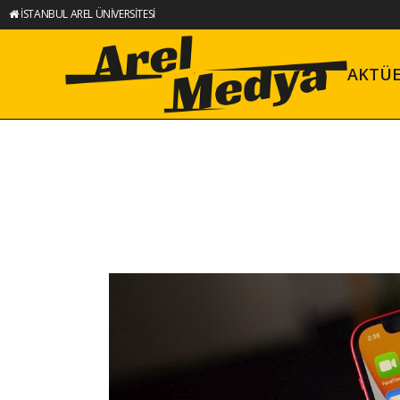
İSTANBUL AREL ÜNİVERSİTESİ
AKTÜ