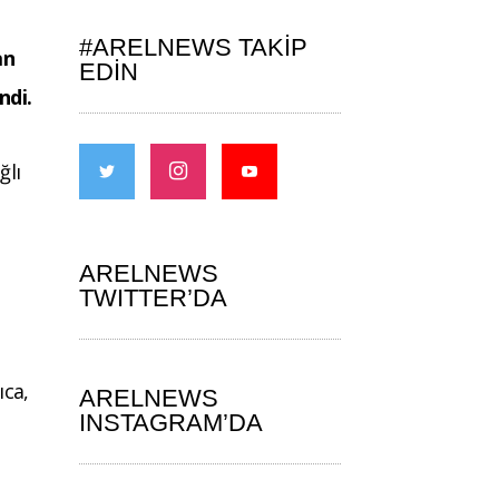
#ARELNEWS TAKIP
an
EDIN
ndi.
ğlı
ARELNEWS
TWITTER’DA
ıca,
ARELNEWS
INSTAGRAM’DA