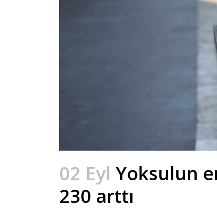
02 Eyl
Yoksulun en
230 arttı