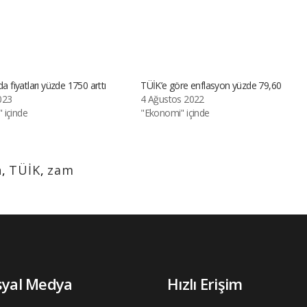
da fiyatları yüzde 1750 arttı
TÜİK’e göre enflasyon yüzde 79,60
023
4 Ağustos 2022
 içinde
"Ekonomi" içinde
n
,
TÜİK
,
zam
syal Medya
Hızlı Erişim