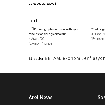
Independent 
İLGILI
‘TÜİK, gelir gruplarına göre enflasyon
20 yılda gı
farklılaşmasını açıklamalıdır”
4 Nisan 2
4 Aralık 2024
"Ekonomi"
"Ekonomi" içinde
BETAM
,
ekonomi
,
enflasyo
Etiketler
Arel News
So