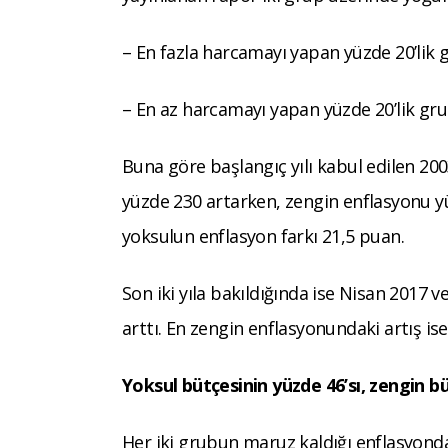
– En fazla harcamayı yapan yüzde 20’lik 
– En az harcamayı yapan yüzde 20’lik gru
Buna göre başlangıç yılı kabul edilen 20
yüzde 230 artarken, zengin enflasyonu yüz
yoksulun enflasyon farkı 21,5 puan.
Son iki yıla bakıldığında ise Nisan 2017
arttı. En zengin enflasyonundaki artış is
Yoksul bütçesinin yüzde 46’sı, zengin b
Her iki grubun maruz kaldığı enflasyonda 