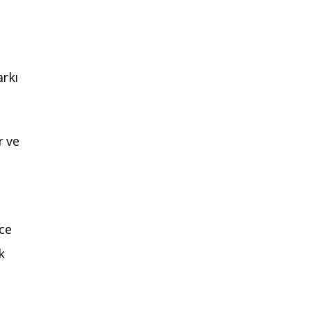
arkı
r ve
ce
k