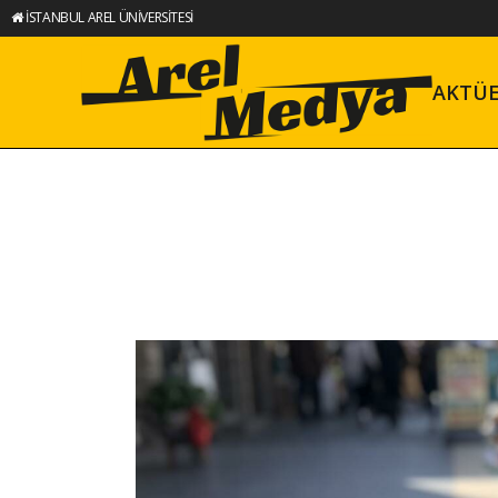
İSTANBUL AREL ÜNİVERSİTESİ
AKTÜ