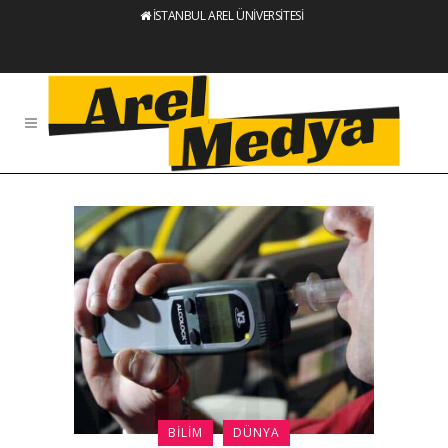
İSTANBUL AREL ÜNİVERSİTESİ
BILIM
DÜNYA