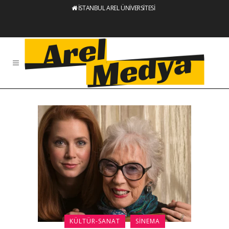
İSTANBUL AREL ÜNİVERSİTESİ
KÜLTÜR-SANAT
SINEMA