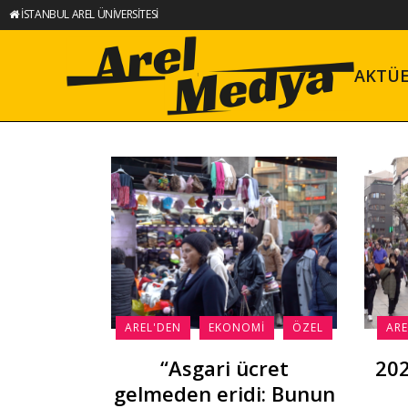
İSTANBUL AREL ÜNİVERSİTESİ
AKTÜ
AREL'DEN
EKONOMI
ÖZEL
ARE
“Asgari ücret
202
gelmeden eridi: Bunun