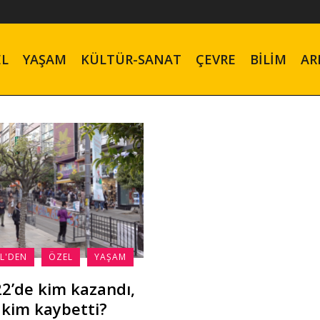
EL
YAŞAM
KÜLTÜR-SANAT
ÇEVRE
BILIM
AR
L'DEN
ÖZEL
YAŞAM
2’de kim kazandı,
kim kaybetti?