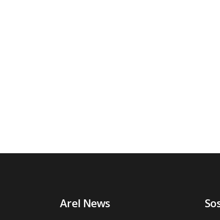
Arel News
So