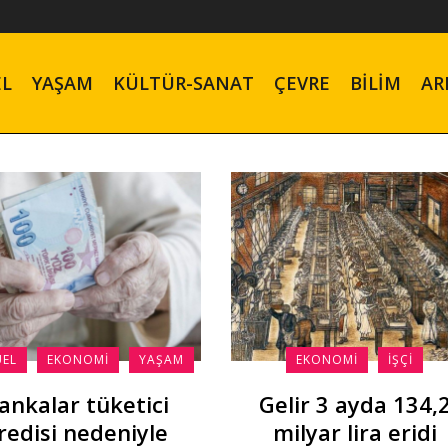
EL
YAŞAM
KÜLTÜR-SANAT
ÇEVRE
BILIM
AR
ÜEL
EKONOMI
YAŞAM
EKONOMI
İŞÇI
ankalar tüketici
Gelir 3 ayda 134,
redisi nedeniyle
milyar lira eridi