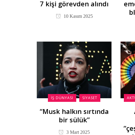
7 kişi görevden alındı
eme
b
10 Kasım 2025
İŞ DÜNYASI
SIYASET
AKT
“Musk halkın sırtında
bir sülük”
“çe
3 Mart 2025