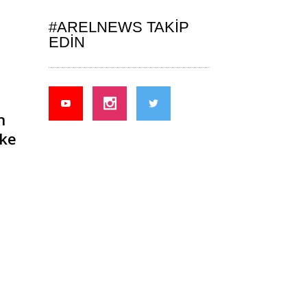
#ARELNEWS TAKIP
EDIN
n
lke