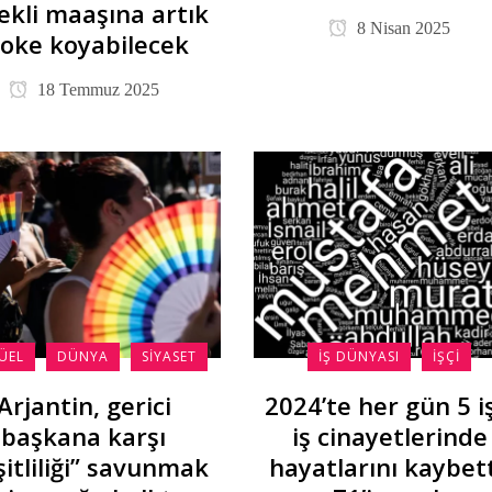
kli maaşına artık
8 Nisan 2025
loke koyabilecek
18 Temmuz 2025
ÜEL
DÜNYA
SIYASET
İŞ DÜNYASI
İŞÇI
Arjantin, gerici
2024’te her gün 5 i
başkana karşı
iş cinayetlerinde
şitliliği” savunmak
hayatlarını kaybett