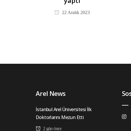
yaptı
22 Aralık 2023
Arel News
So
İstanbul Arel Üniversitesi İlk
Doktorlarını Mezun Etti
2 gün önce