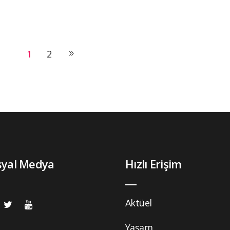
1
2
syal Medya
Hızlı Erişim
Aktüel
Yaşam