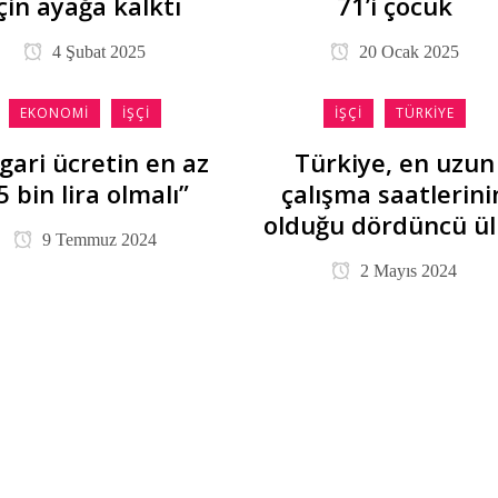
için ayağa kalktı
71’i çocuk
4 Şubat 2025
20 Ocak 2025
EKONOMI
İŞÇI
İŞÇI
TÜRKIYE
gari ücretin en az
Türkiye, en uzun
5 bin lira olmalı”
çalışma saatlerini
olduğu dördüncü ü
9 Temmuz 2024
2 Mayıs 2024