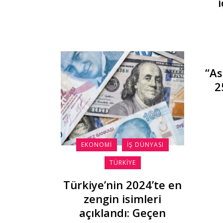
“As
2
EKONOMI
İŞ DÜNYASI
TÜRKIYE
Türkiye’nin 2024’te en
zengin isimleri
açıklandı: Geçen