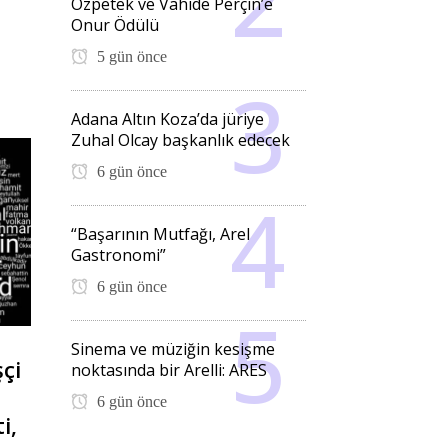
Özpetek ve Vahide Perçin’e
Onur Ödülü
5 gün önce
Adana Altın Koza’da jüriye
Zuhal Olcay başkanlık edecek
6 gün önce
“Başarının Mutfağı, Arel
Gastronomi”
6 gün önce
Sinema ve müziğin kesişme
şçi
noktasında bir Arelli: ARES
6 gün önce
i,