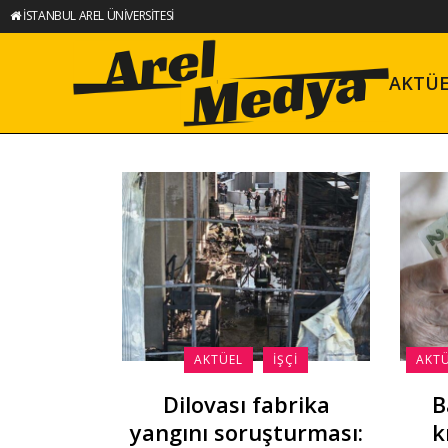
İSTANBUL AREL ÜNİVERSİTESİ
AKTÜ
AKTÜEL
İŞÇI
AKT
Dilovası fabrika
B
yangını soruşturması:
k