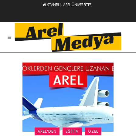
İSTANBUL AREL ÜNİVERSİTESİ
AREL'DEN
EĞITIM
ÖZEL