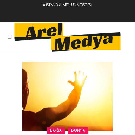
İSTANBUL AREL ÜNİVERSİTESİ
DOĞA
DÜNYA