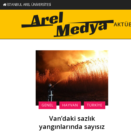
İSTANBUL AREL ÜNİVERSİTESİ
AKTÜ
GENEL
HAYVAN
TÜRKIYE
Van’daki sazlık
yangınlarında sayısız