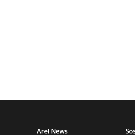
Arel News
So