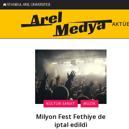
İSTANBUL AREL ÜNİVERSİTESİ
AKTÜ
KÜLTÜR-SANAT
MÜZIK
Milyon Fest Fethiye de
iptal edildi