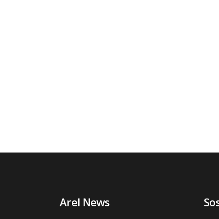
Arel News
So