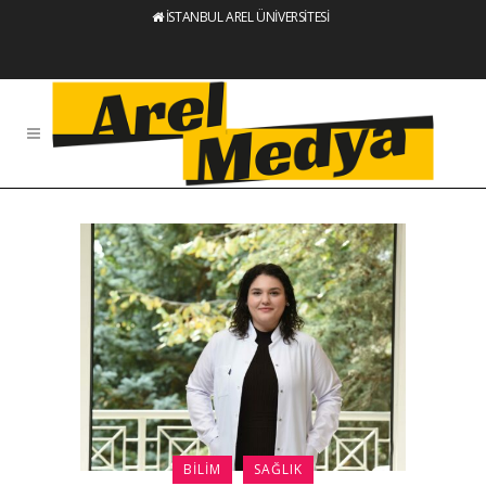
İSTANBUL AREL ÜNİVERSİTESİ
BILIM
SAĞLIK