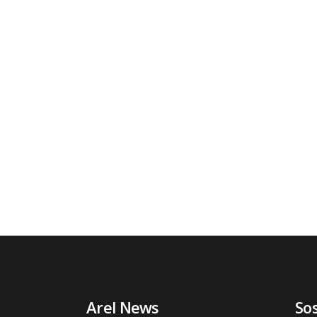
Arel News
So