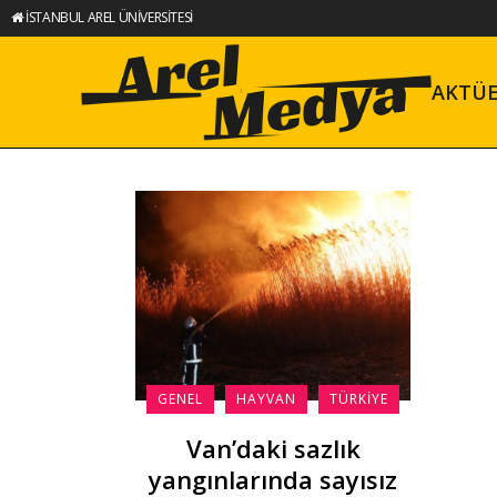
İSTANBUL AREL ÜNİVERSİTESİ
AKTÜ
GENEL
HAYVAN
TÜRKIYE
Van’daki sazlık
yangınlarında sayısız