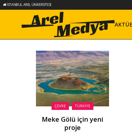
İSTANBUL AREL ÜNİVERSİTESİ
AKTÜ
ÇEVRE
TÜRKIYE
Meke Gölü için yeni
proje