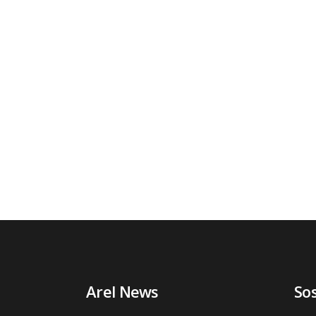
Arel News
So