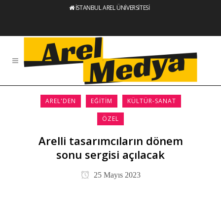
İSTANBUL AREL ÜNİVERSİTESİ
AREL'DEN
EĞITIM
KÜLTÜR-SANAT
ÖZEL
Arelli tasarımcıların dönem
sonu sergisi açılacak
25 Mayıs 2023