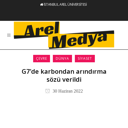
İSTANBUL AREL ÜNİVERSİTESİ
ÇEVRE
DÜNYA
SIYASET
G7’de karbondan arındırma
sözü verildi
30 Haziran 2022