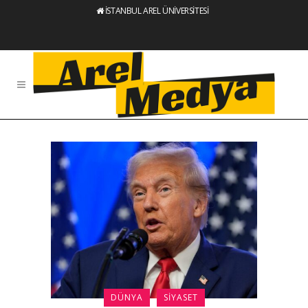
İSTANBUL AREL ÜNİVERSİTESİ
DÜNYA
SIYASET