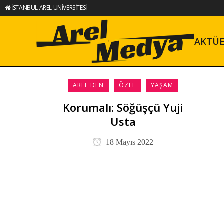
İSTANBUL AREL ÜNİVERSİTESİ
AKTÜ
AREL'DEN
ÖZEL
YAŞAM
Korumalı: Söğüşçü Yuji
Usta
18 Mayıs 2022