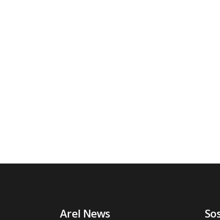
Arel News
So