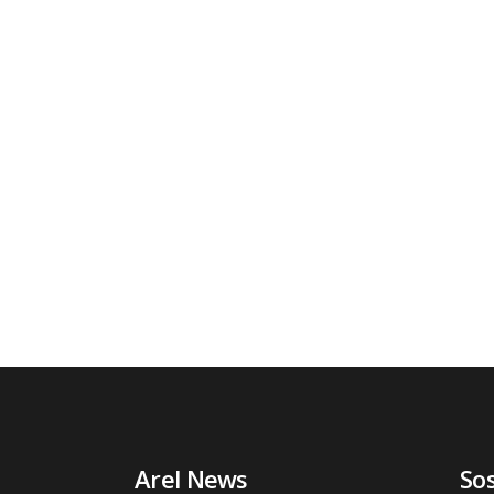
Arel News
So