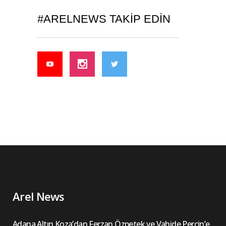
#ARELNEWS TAKIP EDIN
Arel News
Adana Altın Koza’dan Ferzan Özpetek ve Vahide Perçin’e