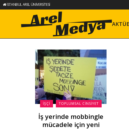
İSTANBUL AREL ÜNİVERSİTESİ
AKTÜ
İŞÇI
TOPLUMSAL CINSIYET
İş yerinde mobbingle
mücadele için yeni