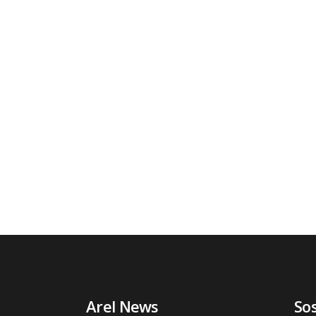
Arel News
So