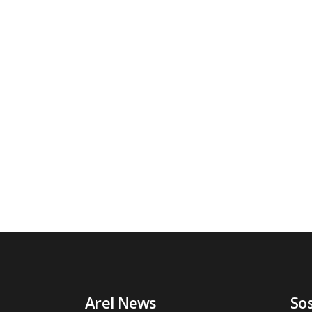
Arel News
So