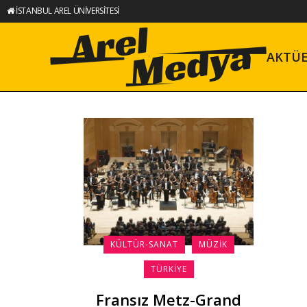
İSTANBUL AREL ÜNİVERSİTESİ
AKTÜ
KÜLTÜR-SANAT
MÜZIK
TÜRKIYE
Fransız Metz-Grand