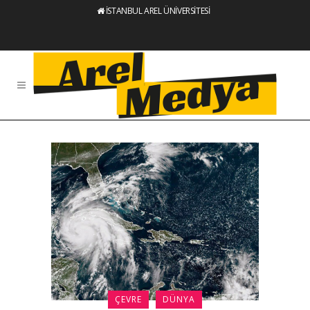
İSTANBUL AREL ÜNİVERSİTESİ
ÇEVRE
DÜNYA