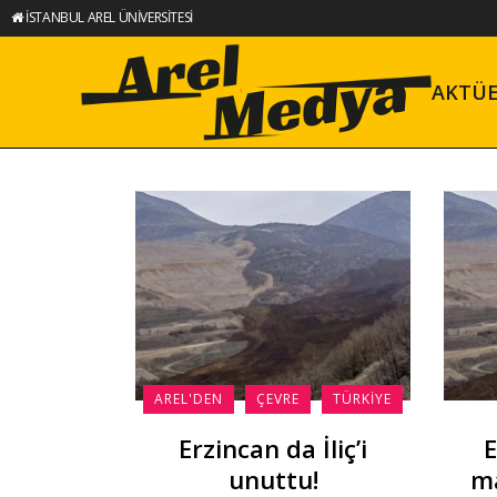
İSTANBUL AREL ÜNİVERSİTESİ
AKTÜ
AREL'DEN
ÇEVRE
TÜRKIYE
Erzincan da İliç’i
E
unuttu!
m