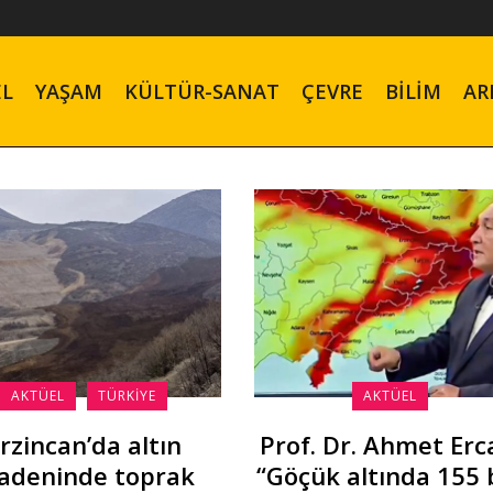
EL
YAŞAM
KÜLTÜR-SANAT
ÇEVRE
BILIM
AR
AKTÜEL
TÜRKIYE
AKTÜEL
rzincan’da altın
Prof. Dr. Ahmet Erc
adeninde toprak
“Göçük altında 155 