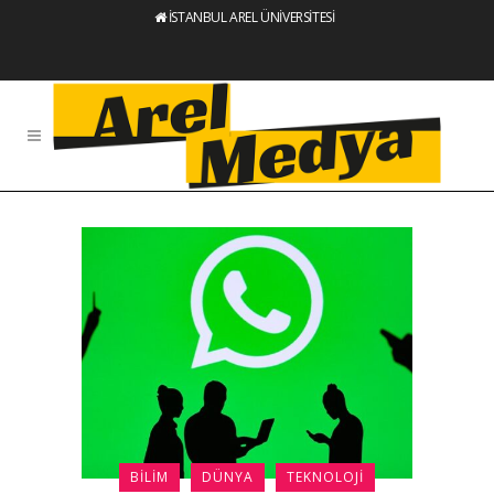
İSTANBUL AREL ÜNİVERSİTESİ
BILIM
DÜNYA
TEKNOLOJI