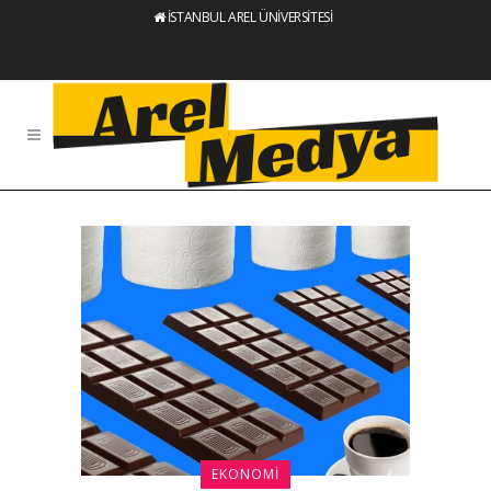
İSTANBUL AREL ÜNİVERSİTESİ
EKONOMI