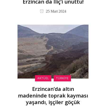
Erzincan da İliç’i unuttu!
25 Mart 2024
AKTÜEL
TÜRKIYE
Erzincan’da altın
madeninde toprak kayması
yaşandı, işçiler göçük