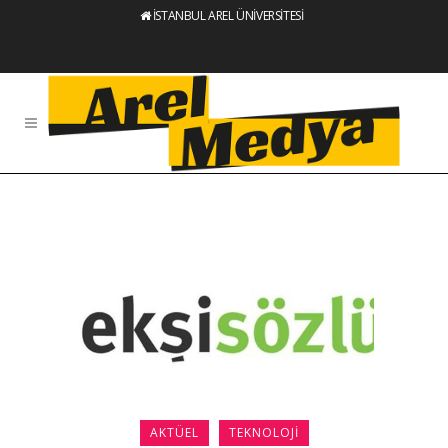
İSTANBUL AREL ÜNİVERSİTESİ
AKTÜEL
TEKNOLOJI