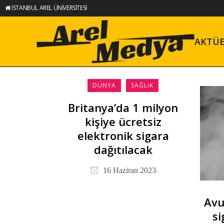
İSTANBUL AREL ÜNİVERSİTESİ
AKTÜ
DÜNYA
SAĞLIK
Britanya’da 1 milyon
kişiye ücretsiz
elektronik sigara
dağıtılacak
16 Haziran 2023
Avu
si