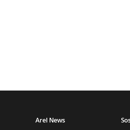
Arel News
So