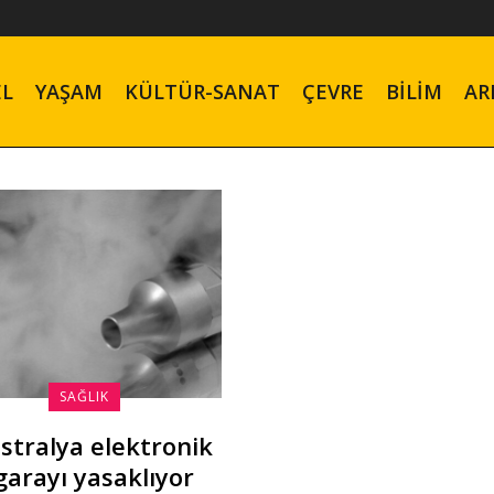
EL
YAŞAM
KÜLTÜR-SANAT
ÇEVRE
BILIM
AR
SAĞLIK
stralya elektronik
garayı yasaklıyor