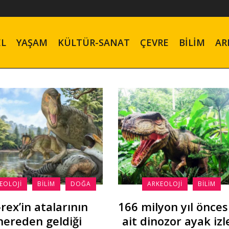
EL
YAŞAM
KÜLTÜR-SANAT
ÇEVRE
BILIM
AR
EOLOJI
BILIM
DOĞA
ARKEOLOJI
BILIM
-rex’in atalarının
166 milyon yıl önces
nereden geldiği
ait dinozor ayak izl