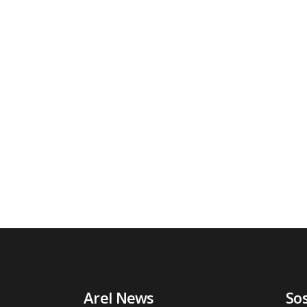
Arel News
So