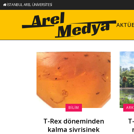
İSTANBUL AREL ÜNİVERSİTESİ
AKTÜ
BILIM
ARK
T-Rex döneminden
T
kalma sivrisinek