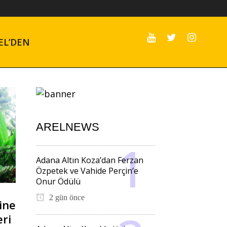
EL’DEN
ARELNEWS
Adana Altın Koza’dan Ferzan
Özpetek ve Vahide Perçin’e
Onur Ödülü
2 gün önce
ine
eri