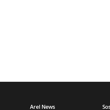
Arel News
So