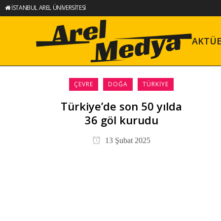
İSTANBUL AREL ÜNİVERSİTESİ
AKTÜ
ÇEVRE
DOĞA
TÜRKIYE
Türkiye’de son 50 yılda
36 göl kurudu
13 Şubat 2025