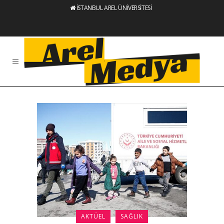
İSTANBUL AREL ÜNİVERSİTESİ
AKTÜEL
SAĞLIK