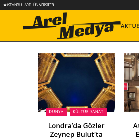
İSTANBUL AREL ÜNİVERSİTESİ
AKTÜ
DÜNYA
KÜLTÜR-SANAT
Londra’da Gözler
A
Zeynep Bulut’ta