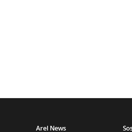
Arel News
So