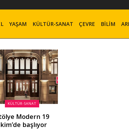
EL
YAŞAM
KÜLTÜR-SANAT
ÇEVRE
BILIM
AR
KÜLTÜR-SANAT
tölye Modern 19
Ekim’de başlıyor