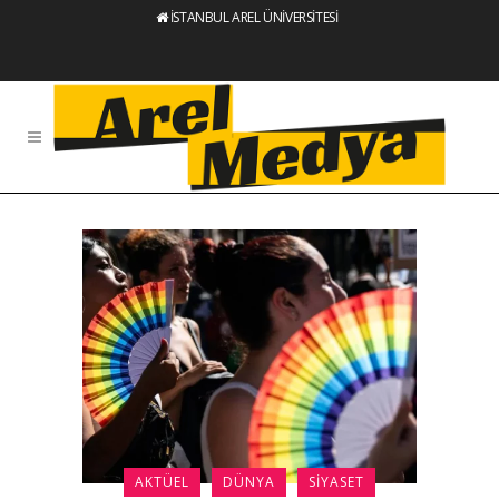
İSTANBUL AREL ÜNİVERSİTESİ
AKTÜEL
DÜNYA
SIYASET