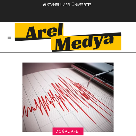
İSTANBUL AREL ÜNİVERSİTESİ
DOĞAL AFET