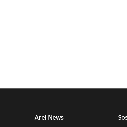
Arel News
So