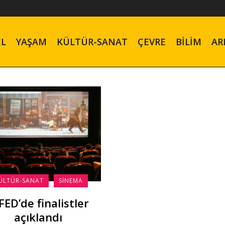
EL
YAŞAM
KÜLTÜR-SANAT
ÇEVRE
BILIM
AR
ÜLTÜR-SANAT
SINEMA
FED’de finalistler
açıklandı