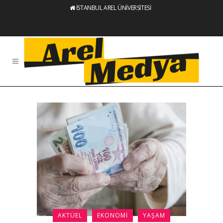
İSTANBUL AREL ÜNİVERSİTESİ
AKTÜEL
EKONOMI
YAŞAM