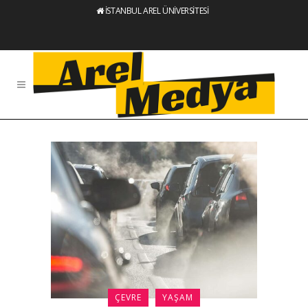
İSTANBUL AREL ÜNİVERSİTESİ
ÇEVRE
YAŞAM