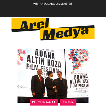
İSTANBUL AREL ÜNİVERSİTESİ
KÜLTÜR-SANAT
SINEMA