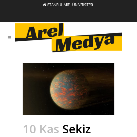
İSTANBUL AREL ÜNİVERSİTESİ
10 Kas
Sekiz