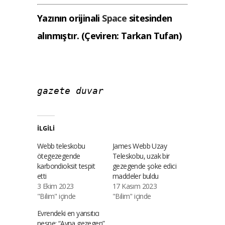
Yazının orijinali
Space
sitesinden
alınmıştır. (Çeviren: Tarkan Tufan)
gazete duvar
İLGILI
Webb teleskobu
James Webb Uzay
ötegezegende
Teleskobu, uzak bir
karbondioksit tespit
gezegende şoke edici
etti
maddeler buldu
3 Ekim 2023
17 Kasım 2023
"Bilim" içinde
"Bilim" içinde
Evrendeki en yansıtıcı
nesne: “Ayna gezegen”