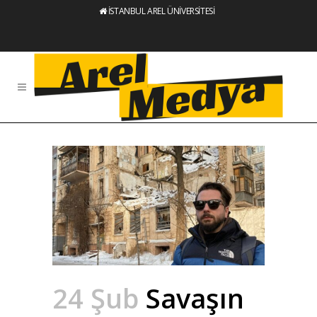
İSTANBUL AREL ÜNİVERSİTESİ
24 Şub
Savaşın