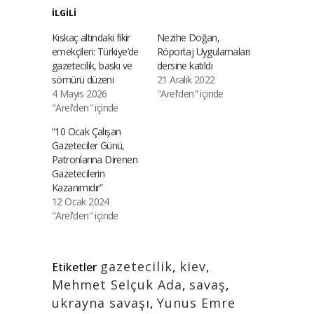
İLGILI
Kıskaç altındaki fikir
Nezihe Doğan,
emekçileri: Türkiye’de
Röportaj Uygulamaları
gazetecilik, baskı ve
dersine katıldı
sömürü düzeni
21 Aralık 2022
4 Mayıs 2026
"Arel'den" içinde
"Arel'den" içinde
“10 Ocak Çalışan
Gazeteciler Günü,
Patronlarına Direnen
Gazetecilerin
Kazanımıdır”
12 Ocak 2024
"Arel'den" içinde
gazetecilik
,
kiev
,
Etiketler
Mehmet Selçuk Ada
,
savaş
,
ukrayna savaşı
,
Yunus Emre