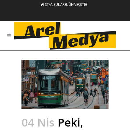
İSTANBUL AREL ÜNİVERSİTESİ
04 Nis
Peki,