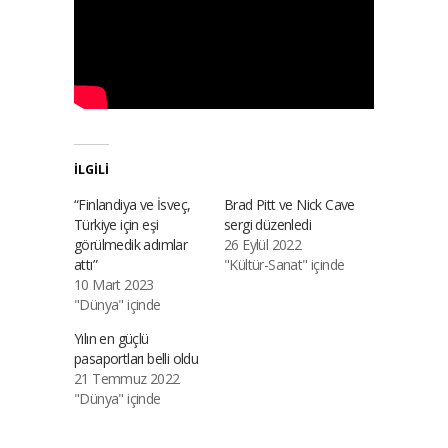
İLGILI
“Finlandiya ve İsveç,
Brad Pitt ve Nick Cave
Türkiye için eşi
sergi düzenledi
görülmedik adımlar
26 Eylül 2022
attı”
"Kültür-Sanat" içinde
10 Mart 2023
"Dünya" içinde
Yılın en güçlü
pasaportları belli oldu
21 Temmuz 2022
"Dünya" içinde