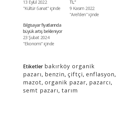
13 Eylül 2022
TL”
"Kültür-Sanat" içinde
9 Kasım 2022
"Arel'den" içinde
Bilgisayar fiyatlarında
büyük artış bekleniyor
23 Şubat 2024
"Ekonomi" içinde
bakırköy organik
Etiketler
pazarı
,
benzin
,
çiftçi
,
enflasyon
,
mazot
,
organik pazar
,
pazarcı
,
semt pazarı
,
tarım