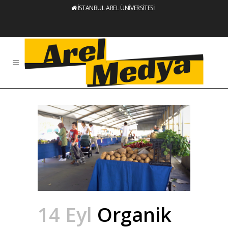
İSTANBUL AREL ÜNİVERSİTESİ
14 Eyl
Organik