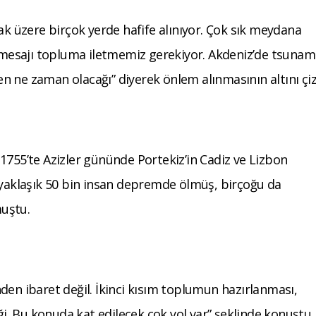
ak üzere birçok yerde hafife alınıyor. Çok sık meydana
u mesajı topluma iletmemiz gerekiyor. Akdeniz’de tsunam
 ne zaman olacağı” diyerek önlem alınmasının altını çiz
1755’te Azizler gününde Portekiz’in Cadiz ve Lizbon
 yaklaşık 50 bin insan depremde ölmüş, birçoğu da
uştu.
den ibaret değil. İkinci kısım toplumun hazırlanması,
iği. Bu konuda kat edilecek çok yol var” şeklinde konuştu.