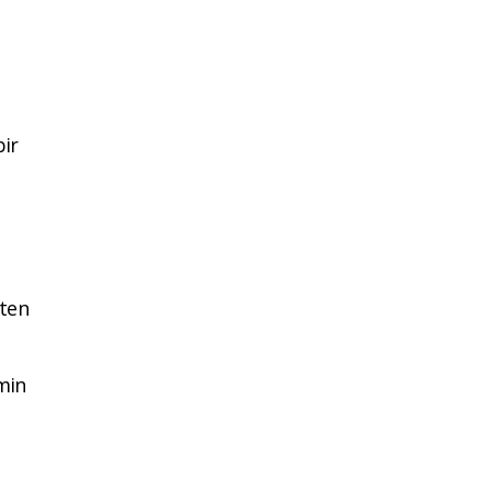
bir
’ten
emin