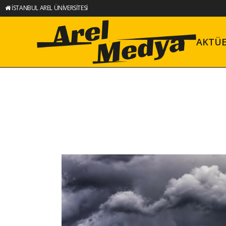
İSTANBUL AREL ÜNİVERSİTESİ
AKTÜ