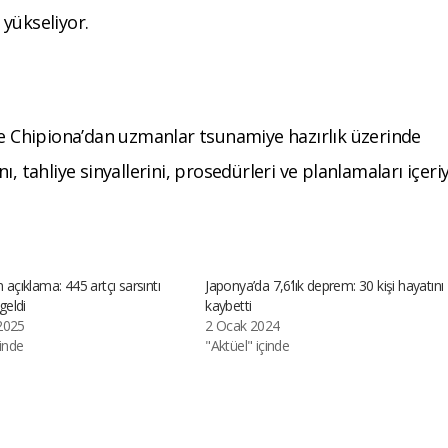
 yükseliyor.
ve Chipiona’dan uzmanlar tsunamiye hazırlık üzerinde
ını, tahliye sinyallerini, prosedürleri ve planlamaları içeri
n açıklama: 445 artçı sarsıntı
Japonya’da 7,6’lık deprem: 30 kişi hayatını
eldi
kaybetti
2025
2 Ocak 2024
çinde
"Aktüel" içinde