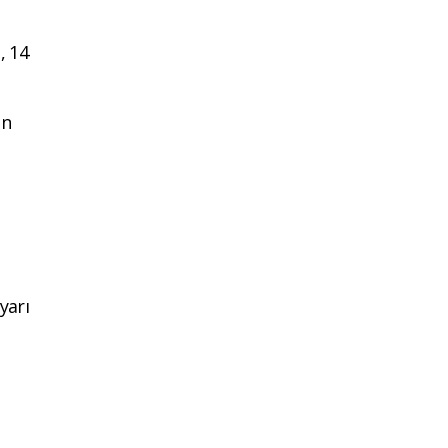
, 14
un
yarı