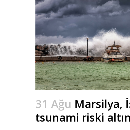
31 Ağu
Marsilya, 
tsunami riski altı