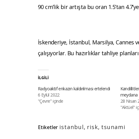
90 cm’lik bir artışta bu oran 1.5’tan 4.7’ye
İskenderiye, İstanbul, Marsilya, Cannes 
çalışıyorlar. Bu hazırlıklar tahliye planlar
İLGILI
Radyoaktif enkazın kaldırılması ertelendi
Kandilli’de
6 Eylül 2022
meydana g
"Çevre" içinde
28 Nisan 
"Aktüel" i
istanbul
,
risk
,
tsunami
Etiketler