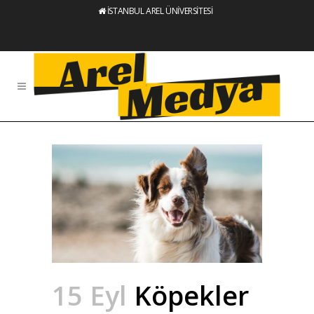
İSTANBUL AREL ÜNİVERSİTESİ
15 Eyl
Köpekler