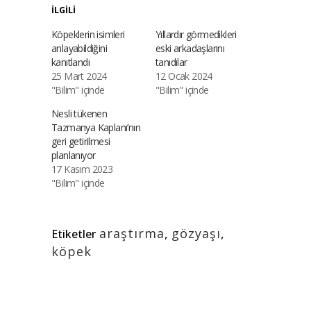
İLGILI
Köpeklerin isimleri
Yıllardır görmedikleri
anlayabildiğini
eski arkadaşlarını
kanıtlandı
tanıdılar
25 Mart 2024
12 Ocak 2024
"Bilim" içinde
"Bilim" içinde
Nesli tükenen
Tazmanya Kaplanı’nın
geri getirilmesi
planlanıyor
17 Kasım 2023
"Bilim" içinde
araştırma
,
gözyaşı
,
Etiketler
köpek