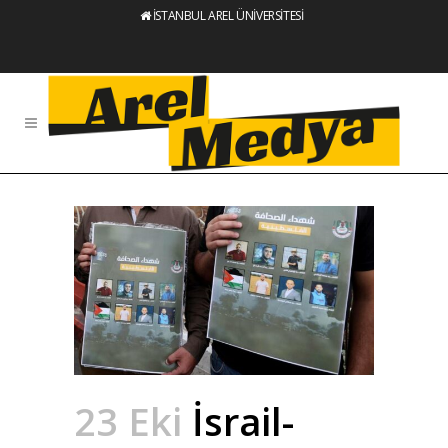
İSTANBUL AREL ÜNİVERSİTESİ
23 Eki
İsrail-