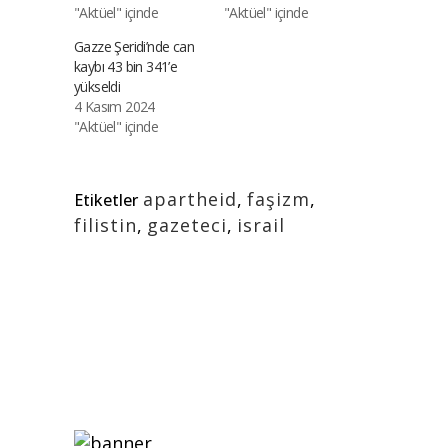
"Aktüel" içinde
"Aktüel" içinde
Gazze Şeridi’nde can
kaybı 43 bin 341’e
yükseldi
4 Kasım 2024
"Aktüel" içinde
apartheid
,
faşizm
,
Etiketler
filistin
,
gazeteci
,
israil